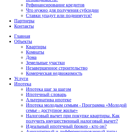
Рефинансирование кредитов
Что нужно для получения субсидии
Ставки упадут или поднимутся?
Партнеры
Контакты
Главная
Объекты
Квартиры
Комнаты
Дома
Земельные участки
Незавершенное строительство
Комерческая недвижимость
Услуги
Ипотека
Ипотека шаг за шагом
Ипотечный словарь
Альтернатива ипотеке
Ипотека молодым семьям - Программа «Молодой
семье - доступное жилье»
Налоговый вычет при покупке квартиры. Как
получить имущественный налоговый вычет?
Идеальный ипотечный брокер - кто он?
Аннуитетный и дифференцированный типы