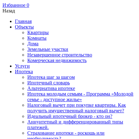
Избранное
0
Назад
Главная
Объекты
Квартиры
Комнаты
Дома
Земельные участки
Незавершенное строительство
Комерческая недвижимость
Услуги
Ипотека
Ипотека шаг за шагом
Ипотечный словарь
Альтернатива ипотеке
Ипотека молодым семьям - Программа «Молодой
семье - доступное жилье»
Налоговый вычет при покупке квартиры. Как
получить имущественный налоговый вычет?
Идеальный ипотечный брокер - кто он?
Аннуитетный и дифференцированный типы
платежей.
Страхование ипотеки - роскошь или
необходимость?